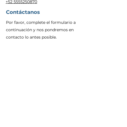
+52 5555250870
Contáctanos
Por favor, complete el formulario a
continuación y nos pondremos en
contacto lo antes posible.
Nombre
Apellidos
Email
Tema
Dejanos un mensaje...