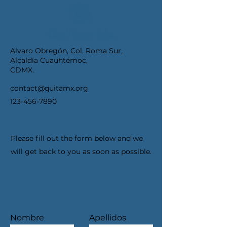
Alvaro Obregón, Col. Roma Sur,
Alcaldía Cuauhtémoc,
CDMX.
contact@quitamx.org
123-456-7890
Contact us
Please fill out the form below and we
will get back to you as soon as possible.
Nombre
Apellidos