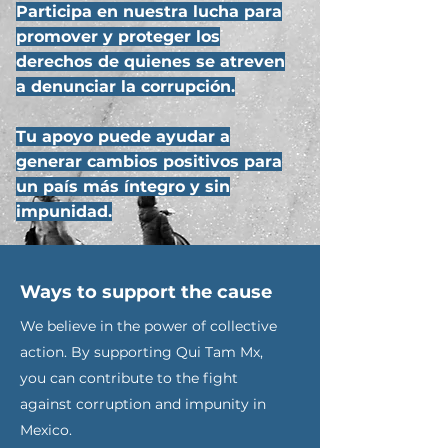
Participa en nuestra lucha para
promover y proteger los
derechos de quienes se atreven
a denunciar la corrupción.
Tu apoyo puede ayudar a
generar cambios positivos para
un país más íntegro y sin
impunidad.
Ways to support the cause
We believe in the power of collective
action. By supporting Qui Tam Mx,
you can contribute to the fight
against corruption and impunity in
Mexico.